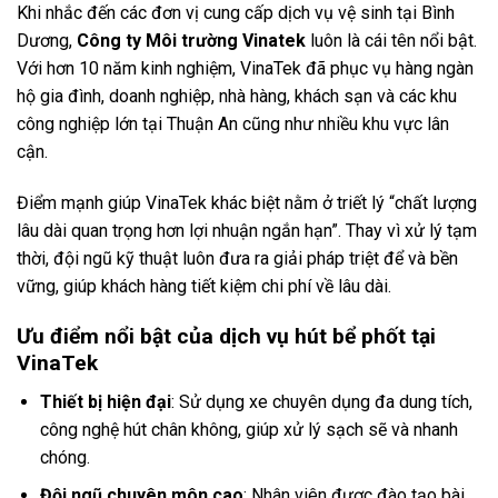
Khi nhắc đến các đơn vị cung cấp dịch vụ vệ sinh tại Bình
Dương,
Công ty Môi trường Vinatek
luôn là cái tên nổi bật.
Với hơn 10 năm kinh nghiệm, VinaTek đã phục vụ hàng ngàn
hộ gia đình, doanh nghiệp, nhà hàng, khách sạn và các khu
công nghiệp lớn tại Thuận An cũng như nhiều khu vực lân
cận.
Điểm mạnh giúp VinaTek khác biệt nằm ở triết lý “chất lượng
lâu dài quan trọng hơn lợi nhuận ngắn hạn”. Thay vì xử lý tạm
thời, đội ngũ kỹ thuật luôn đưa ra giải pháp triệt để và bền
vững, giúp khách hàng tiết kiệm chi phí về lâu dài.
Ưu điểm nổi bật của dịch vụ hút bể phốt tại
VinaTek
Thiết bị hiện đại
: Sử dụng xe chuyên dụng đa dung tích,
công nghệ hút chân không, giúp xử lý sạch sẽ và nhanh
chóng.
Đội ngũ chuyên môn cao
: Nhân viên được đào tạo bài