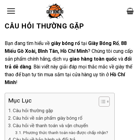
Skip
to
content
CÂU HỎI THƯỜNG GẶP
Bạn đang tìm hiểu về
giày bóng rổ
tại
Giày Bóng Rổ
,
88
Miếu Gò Xoài, Bình Tân, Hồ Chí Minh
? Chúng tôi cung cấp
sản phẩm chính hãng, dịch vụ
giao hàng toàn quốc
và
đổi
trả dễ dàng
. Bài viết này giải đáp mọi thắc mắc về giày thể
thao để bạn tự tin mua sắm tại cửa hàng uy tín ở
Hồ Chí
Minh
!
Mục Lục
Câu hỏi thường gặp
Câu hỏi về sản phẩm giày bóng rổ
Câu hỏi về thanh toán và vận chuyển
Phương thức thanh toán nào được chấp nhận?
Câu hỏi về bảo hành và đổi trả