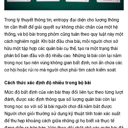
Trong lý thuyết thông tin, entropy đại diện cho lượng thông
tin cần thiết để giải quyết sự không chắc chắn của một hệ
thống, và bộ bài trong phỏm cũng tuân theo quy luật này một
cách nghiêm ngặt. Khi bắt đầu chia bài, mỗi người chơi sở
hữu một tập hợp các quân bài cụ thể, tạo ra một trạng thái
phân bổ ban đầu với độ nhiễu cao. Những lá bài còn lại nằm
trong nọc tạo nên vùng không gian bất định, nơi ẩn chứa các
cơ hội hoặc rủi ro mà người chơi phải tìm cách kiểm soát.
Cách thức xác định độ nhiễu trong bộ bài
Mức độ bất định của ván bài thay đổi liên tục theo từng lượt
đánh, được xác định thông qua số lượng quân bài còn lại
trong nọc so với số lá bài người chơi đã nắm bắt được.
Người chơi giỏi thường sử dụng kỹ thuật tính toán xác suất
để thu hẹp khoảng cách giữa những gì họ biết và thực tế
đang diễn ra trên bàn. Việc theo dõi chặt chẽ các quân bài đã