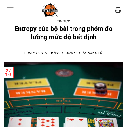
Skip
to
content
TIN TỨC
Entropy của bộ bài trong phỏm đo
lường mức độ bất định
POSTED ON
27 THÁNG 5, 2026
BY
GIÀY BÓNG RỔ
27
Th5