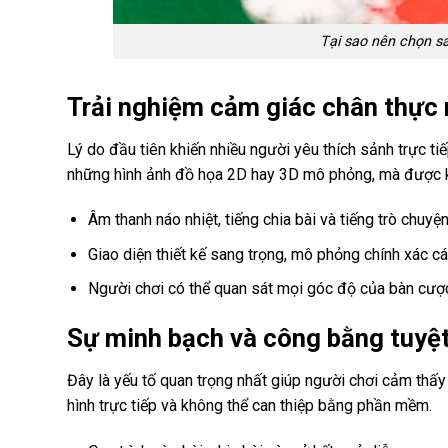
Tại sao nên chọn sả
Trải nghiệm cảm giác chân thực 
Lý do đầu tiên khiến nhiều người yêu thích sảnh trực ti
những hình ảnh đồ họa 2D hay 3D mô phỏng, mà được kế
Âm thanh náo nhiệt, tiếng chia bài và tiếng trò chuyệ
Giao diện thiết kế sang trọng, mô phỏng chính xác c
Người chơi có thể quan sát mọi góc độ của bàn cượ
Sự minh bạch và công bằng tuyệt
Đây là yếu tố quan trọng nhất giúp người chơi cảm thấy
hình trực tiếp và không thể can thiệp bằng phần mềm.