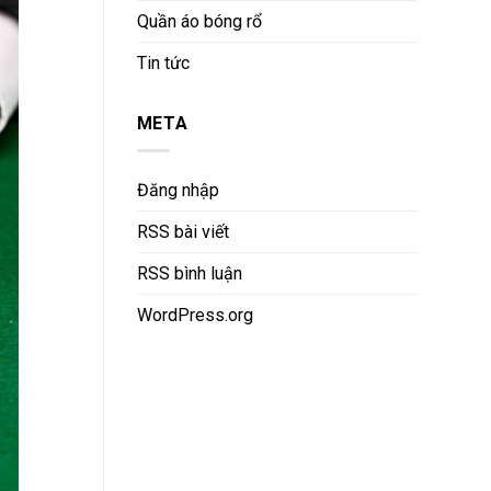
Quần áo bóng rổ
Tin tức
META
Đăng nhập
RSS bài viết
RSS bình luận
WordPress.org