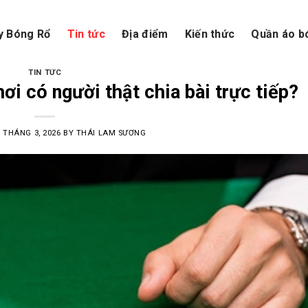
y Bóng Rổ
Tin tức
Địa điểm
Kiến thức
Quần áo b
TIN TỨC
ơi có người thật chia bài trực tiếp?
3 THÁNG 3, 2026
BY
THÁI LAM SƯƠNG