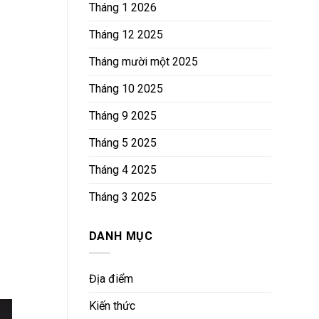
Tháng 1 2026
Tháng 12 2025
Tháng mười một 2025
Tháng 10 2025
Tháng 9 2025
Tháng 5 2025
Tháng 4 2025
Tháng 3 2025
DANH MỤC
Địa điểm
Kiến thức