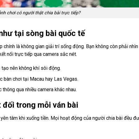
nh chơi có người thật chia bài trực tiếp?
như tại sòng bài quốc tế
ếp chính là không gian giải trí sống động. Bạn không còn phải nhìn
t nối trực tiếp qua camera sắc nét.
n tạo nên không khí sôi động.
ác bàn chơi tại Macau hay Las Vegas.
c thông qua nhiều camera khác nhau.
 đối trong mỗi ván bài
 yên tâm khi xuống tiền. Mọi hoạt động của người chia bài đều đ