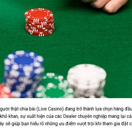
ó người thật chia bài (Live Casino) đang trở thành lựa chọn hàng đầ
 khô khan, sự xuất hiện của các Dealer chuyên nghiệp mang lại c
này sẽ giúp bạn hiểu rõ những ưu điểm vượt trội khi tham gia đặt 