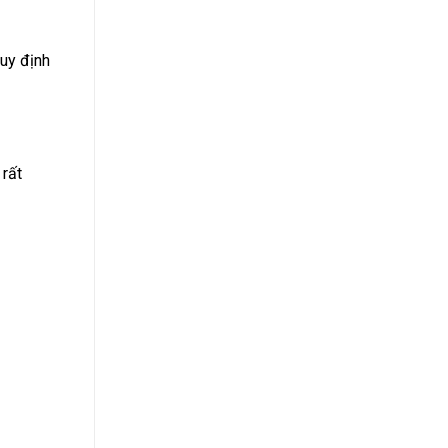
quy định
 rất