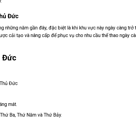
.
Thủ Đức
ng những năm gần đây, đặc biệt là khi khu vực này ngày càng trở 
ược cải tạo và nâng cấp để phục vụ cho nhu cầu thể thao ngày c
ủ Đức
 Thủ Đức
oáng mát.
 Thứ Ba, Thứ Năm và Thứ Bảy.