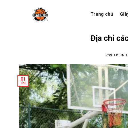
Skip
to
Trang chủ
Già
content
Địa chỉ cá
POSTED ON
1
01
Th3