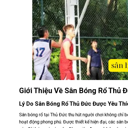
Giới Thiệu Về Sân Bóng Rổ Thủ 
Lý Do Sân Bóng Rổ Thủ Đức Được Yêu Thí
Sân bóng rổ tại Thủ Đức thu hút người chơi không chỉ bở
hoạt động phong phú. Được thiết kế hiện đại, các sân bó