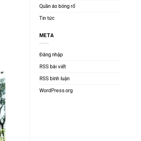
Quần áo bóng rổ
Tin tức
META
Đăng nhập
RSS bài viết
RSS bình luận
WordPress.org