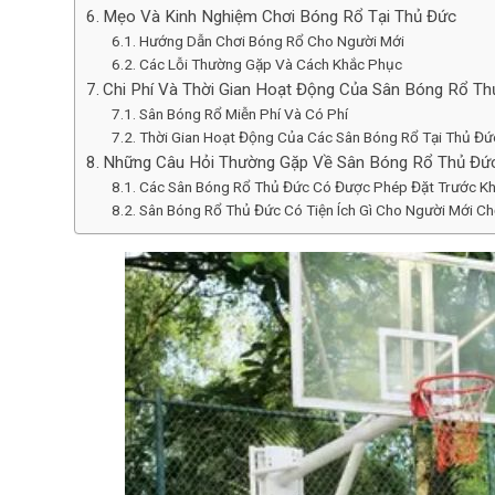
Mẹo Và Kinh Nghiệm Chơi Bóng Rổ Tại Thủ Đức
Hướng Dẫn Chơi Bóng Rổ Cho Người Mới
Các Lỗi Thường Gặp Và Cách Khắc Phục
Chi Phí Và Thời Gian Hoạt Động Của Sân Bóng Rổ Th
Sân Bóng Rổ Miễn Phí Và Có Phí
Thời Gian Hoạt Động Của Các Sân Bóng Rổ Tại Thủ Đứ
Những Câu Hỏi Thường Gặp Về Sân Bóng Rổ Thủ Đứ
Các Sân Bóng Rổ Thủ Đức Có Được Phép Đặt Trước K
Sân Bóng Rổ Thủ Đức Có Tiện Ích Gì Cho Người Mới Ch