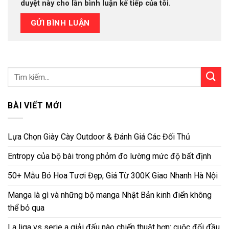
duyệt này cho lần bình luận kế tiếp của tôi.
BÀI VIẾT MỚI
Lựa Chọn Giày Cày Outdoor & Đánh Giá Các Đối Thủ
Entropy của bộ bài trong phỏm đo lường mức độ bất định
50+ Mẫu Bó Hoa Tươi Đẹp, Giá Từ 300K Giao Nhanh Hà Nội
Manga là gì và những bộ manga Nhật Bản kinh điển không
thể bỏ qua
La liga vs serie a giải đấu nào chiến thuật hơn: cuộc đối đầu