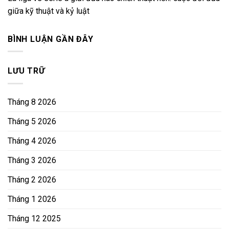
giữa kỹ thuật và kỷ luật
BÌNH LUẬN GẦN ĐÂY
LƯU TRỮ
Tháng 8 2026
Tháng 5 2026
Tháng 4 2026
Tháng 3 2026
Tháng 2 2026
Tháng 1 2026
Tháng 12 2025