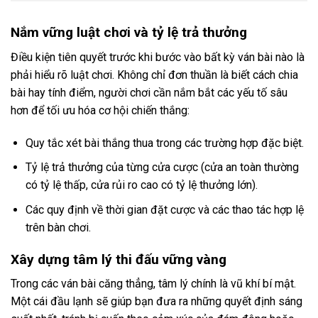
Nắm vững luật chơi và tỷ lệ trả thưởng
Điều kiện tiên quyết trước khi bước vào bất kỳ ván bài nào là
phải hiểu rõ luật chơi. Không chỉ đơn thuần là biết cách chia
bài hay tính điểm, người chơi cần nắm bắt các yếu tố sâu
hơn để tối ưu hóa cơ hội chiến thắng:
Quy tắc xét bài thắng thua trong các trường hợp đặc biệt.
Tỷ lệ trả thưởng của từng cửa cược (cửa an toàn thường
có tỷ lệ thấp, cửa rủi ro cao có tỷ lệ thưởng lớn).
Các quy định về thời gian đặt cược và các thao tác hợp lệ
trên bàn chơi.
Xây dựng tâm lý thi đấu vững vàng
Trong các ván bài căng thẳng, tâm lý chính là vũ khí bí mật.
Một cái đầu lạnh sẽ giúp bạn đưa ra những quyết định sáng