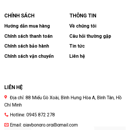
CHÍNH SÁCH
THÔNG TIN
Hướng dẫn mua hàng
Về chúng tôi
Chính sách thanh toán
Câu hỏi thường gặp
Chính sách bảo hành
Tin tức
Chính sách vận chuyển
Liên hệ
LIÊN HỆ
Địa chỉ: 88 Miếu Gò Xoài, Bình Hưng Hòa A, Bình Tân, Hồ
Chí Minh
Hotline: 0945 872 278
Email:
giaybongro.org@gmail.com