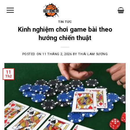
Skip
to
content
TIN TỨC
Kinh nghiệm chơi game bài theo
hướng chiến thuật
POSTED ON
11 THÁNG 2, 2026
BY
THÁI LAM SƯƠNG
11
Th2