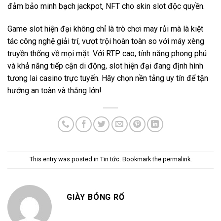
đảm bảo minh bạch jackpot, NFT cho skin slot độc quyền.
Game slot hiện đại không chỉ là trò chơi may rủi mà là kiệt
tác công nghệ giải trí, vượt trội hoàn toàn so với máy xèng
truyền thống về mọi mặt. Với RTP cao, tính năng phong phú
và khả năng tiếp cận di động, slot hiện đại đang định hình
tương lai casino trực tuyến. Hãy chọn nền tảng uy tín để tận
hưởng an toàn và thắng lớn!
This entry was posted in
Tin tức
. Bookmark the
permalink
.
GIÀY BÓNG RỔ