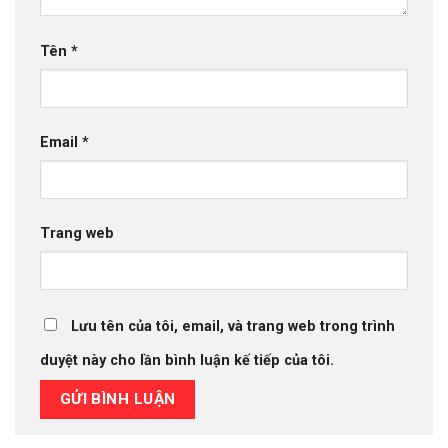
Tên
*
Email
*
Trang web
Lưu tên của tôi, email, và trang web trong trình
duyệt này cho lần bình luận kế tiếp của tôi.