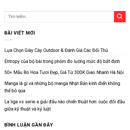
BÀI VIẾT MỚI
Lựa Chọn Giày Cày Outdoor & Đánh Giá Các Đối Thủ
Entropy của bộ bài trong phỏm đo lường mức độ bất định
50+ Mẫu Bó Hoa Tươi Đẹp, Giá Từ 300K Giao Nhanh Hà Nội
Manga là gì và những bộ manga Nhật Bản kinh điển không
thể bỏ qua
La liga vs serie a giải đấu nào chiến thuật hơn: cuộc đối đầu
giữa kỹ thuật và kỷ luật
BÌNH LUẬN GẦN ĐÂY