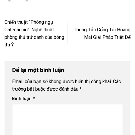
Chiến thuật “Phòng ngự
Catenaccio”: Nghệ thuật
Thông Tắc Cống Tại Hoàng
phòng thủ trứ danh của bóng
Mai Giải Pháp Triệt Để
đá Ý
Để lại một bình luận
Email của bạn sẽ không được hiển thị công khai.
Các
trường bắt buộc được đánh dấu
*
Bình luận
*