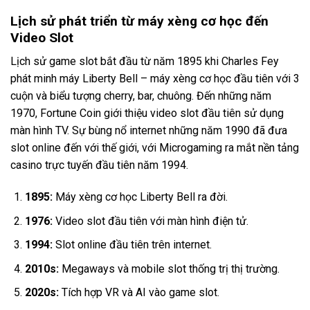
Lịch sử phát triển từ máy xèng cơ học đến
Video Slot
Lịch sử game slot bắt đầu từ năm 1895 khi Charles Fey
phát minh máy Liberty Bell – máy xèng cơ học đầu tiên với 3
cuộn và biểu tượng cherry, bar, chuông. Đến những năm
1970, Fortune Coin giới thiệu video slot đầu tiên sử dụng
màn hình TV. Sự bùng nổ internet những năm 1990 đã đưa
slot online đến với thế giới, với Microgaming ra mắt nền tảng
casino trực tuyến đầu tiên năm 1994.
1895:
Máy xèng cơ học Liberty Bell ra đời.
1976:
Video slot đầu tiên với màn hình điện tử.
1994:
Slot online đầu tiên trên internet.
2010s:
Megaways và mobile slot thống trị thị trường.
2020s:
Tích hợp VR và AI vào game slot.