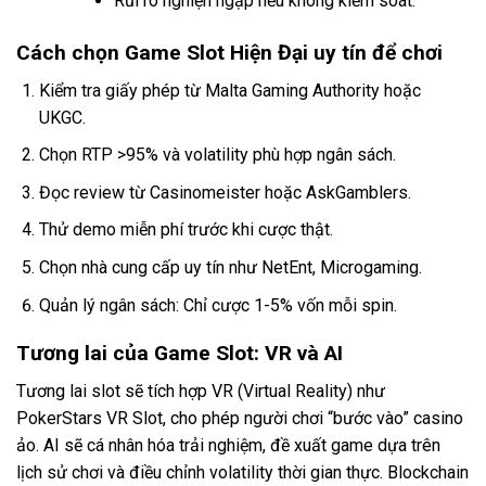
Rủi ro nghiện ngập nếu không kiểm soát.
Cách chọn Game Slot Hiện Đại uy tín để chơi
Kiểm tra giấy phép từ Malta Gaming Authority hoặc
UKGC.
Chọn RTP >95% và volatility phù hợp ngân sách.
Đọc review từ Casinomeister hoặc AskGamblers.
Thử demo miễn phí trước khi cược thật.
Chọn nhà cung cấp uy tín như NetEnt, Microgaming.
Quản lý ngân sách: Chỉ cược 1-5% vốn mỗi spin.
Tương lai của Game Slot: VR và AI
Tương lai slot sẽ tích hợp VR (Virtual Reality) như
PokerStars VR Slot, cho phép người chơi “bước vào” casino
ảo. AI sẽ cá nhân hóa trải nghiệm, đề xuất game dựa trên
lịch sử chơi và điều chỉnh volatility thời gian thực. Blockchain