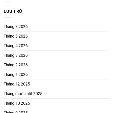
LƯU TRỮ
Tháng 8 2026
Tháng 5 2026
Tháng 4 2026
Tháng 3 2026
Tháng 2 2026
Tháng 1 2026
Tháng 12 2025
Tháng mười một 2025
Tháng 10 2025
Tháng 9 2025