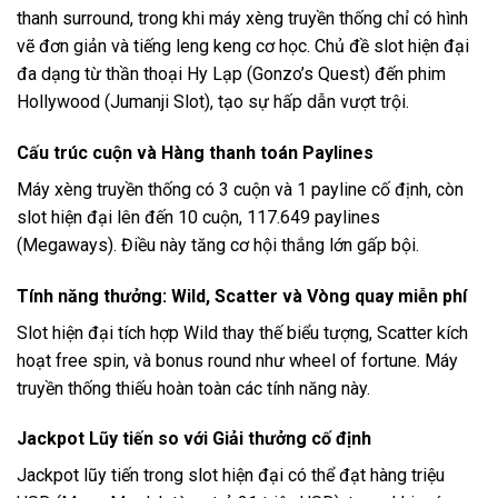
thanh surround, trong khi máy xèng truyền thống chỉ có hình
vẽ đơn giản và tiếng leng keng cơ học. Chủ đề slot hiện đại
đa dạng từ thần thoại Hy Lạp (Gonzo’s Quest) đến phim
Hollywood (Jumanji Slot), tạo sự hấp dẫn vượt trội.
Cấu trúc cuộn và Hàng thanh toán Paylines
Máy xèng truyền thống có 3 cuộn và 1 payline cố định, còn
slot hiện đại lên đến 10 cuộn, 117.649 paylines
(Megaways). Điều này tăng cơ hội thắng lớn gấp bội.
Tính năng thưởng: Wild, Scatter và Vòng quay miễn phí
Slot hiện đại tích hợp Wild thay thế biểu tượng, Scatter kích
hoạt free spin, và bonus round như wheel of fortune. Máy
truyền thống thiếu hoàn toàn các tính năng này.
Jackpot Lũy tiến so với Giải thưởng cố định
Jackpot lũy tiến trong slot hiện đại có thể đạt hàng triệu