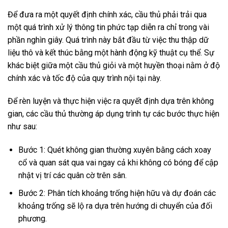
Để đưa ra một quyết định chính xác, cầu thủ phải trải qua
một quá trình xử lý thông tin phức tạp diễn ra chỉ trong vài
phần nghìn giây. Quá trình này bắt đầu từ việc thu thập dữ
liệu thô và kết thúc bằng một hành động kỹ thuật cụ thể. Sự
khác biệt giữa một cầu thủ giỏi và một huyền thoại nằm ở độ
chính xác và tốc độ của quy trình nội tại này.
Để rèn luyện và thực hiện việc ra quyết định dựa trên không
gian, các cầu thủ thường áp dụng trình tự các bước thực hiện
như sau:
Bước 1: Quét không gian thường xuyên bằng cách xoay
cổ và quan sát qua vai ngay cả khi không có bóng để cập
nhật vị trí các quân cờ trên sân.
Bước 2: Phân tích khoảng trống hiện hữu và dự đoán các
khoảng trống sẽ lộ ra dựa trên hướng di chuyển của đối
phương.