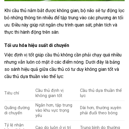
Khi cầu thủ nắm bắt được không gian, bộ não sẽ tự động lọc
bỏ những thông tin nhiễu để tập trung vào các phương án tối
ưu. Điều này giúp rút ngắn chu trình quan sát, phân tích và
thực thi hành động trên sân.
Tối ưu hóa hiệu suất di chuyển
Việc định vị tốt giúp cầu thủ không cần phải chạy quá nhiều
nhưng vẫn luôn có mặt ở các điểm nóng. Dưới đây là bảng
so sánh hiệu quả giữa cầu thủ có tư duy không gian tốt và
cầu thủ dựa thuần vào thể lực:
Cầu thủ định vị
Cầu thủ dựa thuần thể
Tiêu chí
không gian tốt
lực
Ngắn hơn, tập trung
Quãng đường
Dài hơn, thường xuyên
vào khu vực trọng
di chuyển
phải đuổi theo bóng
yếu
Tỷ lệ nhận
Cao do luôn ở vị trí
Trung bình do thường