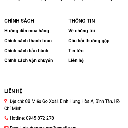
CHÍNH SÁCH
THÔNG TIN
Hướng dẫn mua hàng
Về chúng tôi
Chính sách thanh toán
Câu hỏi thường gặp
Chính sách bảo hành
Tin tức
Chính sách vận chuyển
Liên hệ
LIÊN HỆ
Địa chỉ: 88 Miếu Gò Xoài, Bình Hưng Hòa A, Bình Tân, Hồ
Chí Minh
Hotline: 0945 872 278