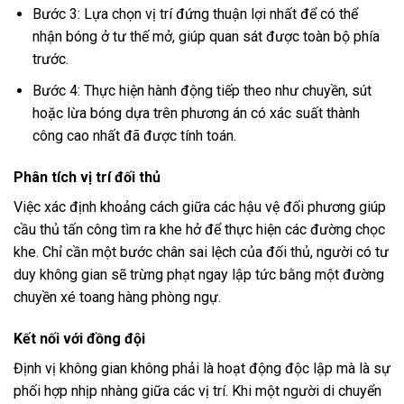
Bước 3: Lựa chọn vị trí đứng thuận lợi nhất để có thể
nhận bóng ở tư thế mở, giúp quan sát được toàn bộ phía
trước.
Bước 4: Thực hiện hành động tiếp theo như chuyền, sút
hoặc lừa bóng dựa trên phương án có xác suất thành
công cao nhất đã được tính toán.
Phân tích vị trí đối thủ
Việc xác định khoảng cách giữa các hậu vệ đối phương giúp
cầu thủ tấn công tìm ra khe hở để thực hiện các đường chọc
khe. Chỉ cần một bước chân sai lệch của đối thủ, người có tư
duy không gian sẽ trừng phạt ngay lập tức bằng một đường
chuyền xé toang hàng phòng ngự.
Kết nối với đồng đội
Định vị không gian không phải là hoạt động độc lập mà là sự
phối hợp nhịp nhàng giữa các vị trí. Khi một người di chuyển