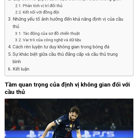
Phân tích vị trí đối thủ
Kết nối với đồng đội
Những yếu tố ảnh hưởng đến khả năng định vị của cầu
thủ
Tác động của sơ đồ chiến thuật
Vai trò của công nghệ và dữ liệu
Cách rèn luyện tư duy không gian trong bóng đá
Sự khác biệt giữa cầu thủ đẳng cấp và cầu thủ trung
bình
Kết luận
Tầm quan trọng của định vị không gian đối với
cầu thủ