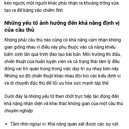
kéo người, một người khác phải nhận ra khoảng trống vừa
tạo ra để băng vào chiếm lĩnh.
Những yếu tố ảnh hưởng đến khả năng định vị
của cầu thủ
Không phải cầu thủ nào cũng có khả năng cảm nhận không
gian giống nhau vì điều này phụ thuộc vào cả năng khiếu
bẩm sinh lẫn quá trình đào tạo bài bản. Môi trường thi đấu,
chiến thuật của huấn luyện viên và cả trạng thái tâm lý đều
đóng vai trò quan trọng trong việc duy trì sự nhạy bén này.
Những sơ đồ chiến thuật khác nhau đòi hỏi các kiểu định vị
và di chuyển đặc thù để tối ưu hóa sức mạnh tập thể.
Dưới đây là những yếu tố then chốt trực tiếp tác động đến
khả năng nhận diện và khai thác không gian của một cầu thủ
chuyên nghiệp:
Tầm nhìn ngoại vi: Khả năng quan sát được các sự vật