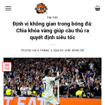
Skip
to
content
TIN TỨC
Định vị không gian trong bóng đá:
Chìa khóa vàng giúp cầu thủ ra
quyết định siêu tốc
POSTED ON
4 THÁNG 3, 2026
BY
GIÀY BÓNG RỔ
04
Th3