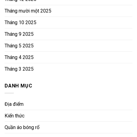
Tháng mười một 2025
Tháng 10 2025
Tháng 9 2025
Tháng 5 2025
Tháng 4 2025
Tháng 3 2025
DANH MỤC
Địa điểm
Kiến thức
Quần áo bóng rổ