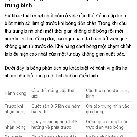
trung bình
Sự khác biệt rõ rệt nhất nằm ở việc cầu thủ đẳng cấp luôn
biết mình sẽ làm gì trước khi bóng đến chân. Trong khi cầu
thủ trung bình phải mất thời gian khống chế bóng rồi mới
ngước lên tìm đồng đội, các ngôi sao đã hoàn tất việc quét
không gian từ trước đó. Khả năng chơi bóng một chạm chính
là biểu hiện cao nhất của một tư duy không gian xuất sắc.
Dưới đây là bảng phân tích sự khác biệt về hành vi giữa hai
nhóm cầu thủ trong một tình huống điển hình:
Cầu thủ đẳng cấp thế
Cầu thủ mức độ trung
Hành động
giới
bình
Trước khi
Quét sân 3-5 lần để nắm
Chỉ tập trung nhìn vào
nhận bóng
bắt vị trí
quả bóng
Tư thế
Quay nghiêng người để
Đứng quay lưng hoặc
nhận bóng
hướng về phía trước
trực diện vào bóng