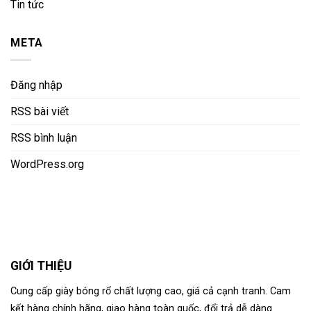
Tin tức
META
Đăng nhập
RSS bài viết
RSS bình luận
WordPress.org
GIỚI THIỆU
Cung cấp giày bóng rổ chất lượng cao, giá cả cạnh tranh. Cam
kết hàng chính hãng, giao hàng toàn quốc, đổi trả dễ dàng.