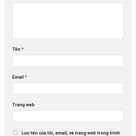
Tên
*
Email
*
Trang web
Lưu tên của tôi, email, và trang web trong trình