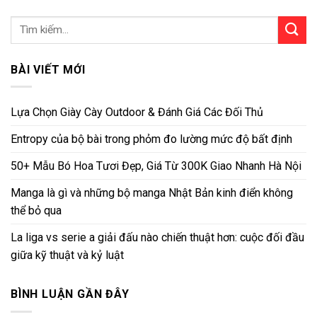
BÀI VIẾT MỚI
Lựa Chọn Giày Cày Outdoor & Đánh Giá Các Đối Thủ
Entropy của bộ bài trong phỏm đo lường mức độ bất định
50+ Mẫu Bó Hoa Tươi Đẹp, Giá Từ 300K Giao Nhanh Hà Nội
Manga là gì và những bộ manga Nhật Bản kinh điển không
thể bỏ qua
La liga vs serie a giải đấu nào chiến thuật hơn: cuộc đối đầu
giữa kỹ thuật và kỷ luật
BÌNH LUẬN GẦN ĐÂY