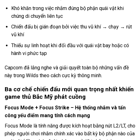
Khó khăn trong việc nhắm đúng bộ phận quái vật khi
chúng di chuyển liên tục
Chiến đấu bị gián đoạn bởi việc thu vũ khí → chạy → rút
vũ khí
Thiếu sự linh hoạt khi đối đầu với quái vật bay hoặc có
hành vi phức tạp
Capcom đã lắng nghe và giải quyết toàn bộ những vấn đề
này trong Wilds theo cách cực kỳ thông minh.
Ba cơ chế chiến đấu mới quan trọng nhất khiến
game thủ Bắc Mỹ phát cuồng
Focus Mode + Focus Strike – Hệ thống nhắm và tấn
công yếu điểm mang tính cách mạng
Focus Mode là tính năng được kích hoạt bằng nút L2/LT, cho
phép người chơi nhắm chính xác vào bất kỳ bộ phận nào của