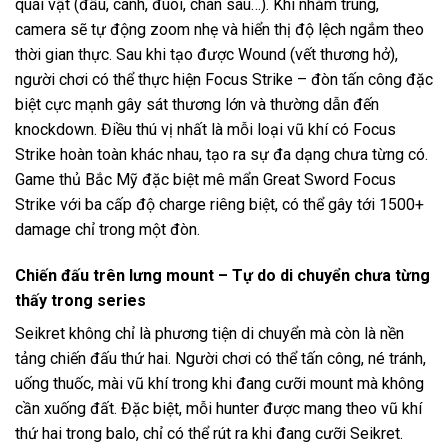
quái vật (đầu, cánh, đuôi, chân sau…). Khi nhắm trúng,
camera sẽ tự động zoom nhẹ và hiển thị độ lệch ngắm theo
thời gian thực. Sau khi tạo được Wound (vết thương hở),
người chơi có thể thực hiện Focus Strike – đòn tấn công đặc
biệt cực mạnh gây sát thương lớn và thường dẫn đến
knockdown. Điều thú vị nhất là mỗi loại vũ khí có Focus
Strike hoàn toàn khác nhau, tạo ra sự đa dạng chưa từng có.
Game thủ Bắc Mỹ đặc biệt mê mẩn Great Sword Focus
Strike với ba cấp độ charge riêng biệt, có thể gây tới 1500+
damage chỉ trong một đòn.
Chiến đấu trên lưng mount – Tự do di chuyển chưa từng
thấy trong series
Seikret không chỉ là phương tiện di chuyển mà còn là nền
tảng chiến đấu thứ hai. Người chơi có thể tấn công, né tránh,
uống thuốc, mài vũ khí trong khi đang cưỡi mount mà không
cần xuống đất. Đặc biệt, mỗi hunter được mang theo vũ khí
thứ hai trong balo, chỉ có thể rút ra khi đang cưỡi Seikret.