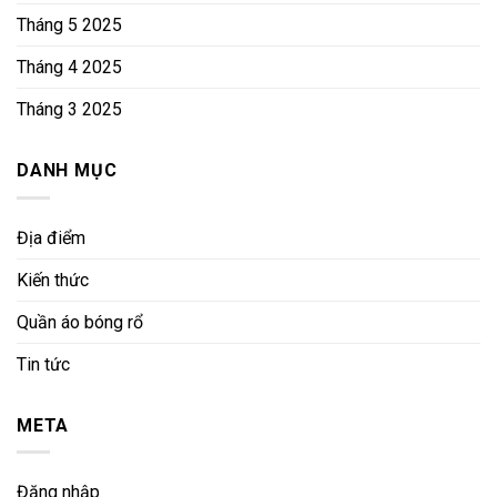
Tháng 5 2025
Tháng 4 2025
Tháng 3 2025
DANH MỤC
Địa điểm
Kiến thức
Quần áo bóng rổ
Tin tức
META
Đăng nhập