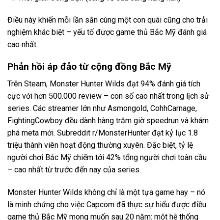
Điều này khiến mỗi lần săn cùng một con quái cũng cho trải
nghiệm khác biệt – yếu tố được game thủ Bắc Mỹ đánh giá
cao nhất.
Phản hồi áp đảo từ cộng đồng Bắc Mỹ
Trên Steam, Monster Hunter Wilds đạt 94% đánh giá tích
cực với hơn 500.000 review – con số cao nhất trong lịch sử
series. Các streamer lớn như Asmongold, CohhCarnage,
FightingCowboy đều dành hàng trăm giờ speedrun và khám
phá meta mới. Subreddit r/MonsterHunter đạt kỷ lục 1.8
triệu thành viên hoạt động thường xuyên. Đặc biệt, tỷ lệ
người chơi Bắc Mỹ chiếm tới 42% tổng người chơi toàn cầu
– cao nhất từ trước đến nay của series.
Monster Hunter Wilds không chỉ là một tựa game hay – nó
là minh chứng cho việc Capcom đã thực sự hiểu được điều
game thủ Bắc Mỹ mong muốn sau 20 năm: một hệ thống