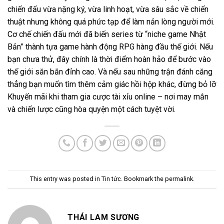
chiến đấu vừa nặng ký, vừa linh hoạt, vừa sâu sắc về chiến
thuật nhưng không quá phức tạp để làm nản lòng người mới.
Cơ chế chiến đấu mới đã biến series từ “niche game Nhật
Bản” thành tựa game hành động RPG hàng đầu thế giới. Nếu
bạn chưa thử, đây chính là thời điểm hoàn hảo để bước vào
thế giới săn bắn đỉnh cao. Và nếu sau những trận đánh căng
thẳng bạn muốn tìm thêm cảm giác hồi hộp khác, đừng bỏ lỡ
Khuyến mãi khi tham gia cược tài xỉu online
– nơi may mắn
và chiến lược cũng hòa quyện một cách tuyệt vời.
This entry was posted in
Tin tức
. Bookmark the
permalink
.
THÁI LAM SƯƠNG