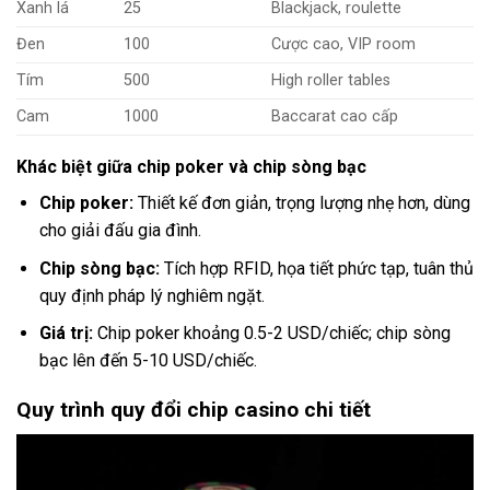
Xanh lá
25
Blackjack, roulette
Đen
100
Cược cao, VIP room
Tím
500
High roller tables
Cam
1000
Baccarat cao cấp
Khác biệt giữa chip poker và chip sòng bạc
Chip poker:
Thiết kế đơn giản, trọng lượng nhẹ hơn, dùng
cho giải đấu gia đình.
Chip sòng bạc:
Tích hợp RFID, họa tiết phức tạp, tuân thủ
quy định pháp lý nghiêm ngặt.
Giá trị:
Chip poker khoảng 0.5-2 USD/chiếc; chip sòng
bạc lên đến 5-10 USD/chiếc.
Quy trình quy đổi chip casino chi tiết