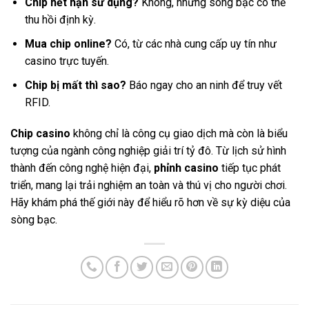
Chip hết hạn sử dụng?
Không, nhưng sòng bạc có thể
thu hồi định kỳ.
Mua chip online?
Có, từ các nhà cung cấp uy tín như
casino trực tuyến
.
Chip bị mất thì sao?
Báo ngay cho an ninh để truy vết
RFID.
Chip casino
không chỉ là công cụ giao dịch mà còn là biểu
tượng của ngành công nghiệp giải trí tỷ đô. Từ lịch sử hình
thành đến công nghệ hiện đại,
phỉnh casino
tiếp tục phát
triển, mang lại trải nghiệm an toàn và thú vị cho người chơi.
Hãy khám phá thế giới này để hiểu rõ hơn về sự kỳ diệu của
sòng bạc.