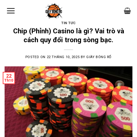
Skip
to
content
TIN TỨC
Chip (Phỉnh) Casino là gì? Vai trò và
cách quy đổi trong sòng bạc.
POSTED ON
22 THÁNG 10, 2025
BY
GIÀY BÓNG RỔ
22
Th10