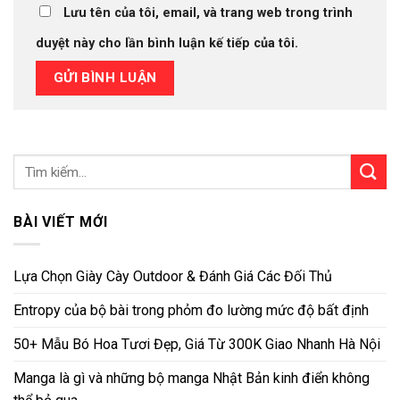
Lưu tên của tôi, email, và trang web trong trình
duyệt này cho lần bình luận kế tiếp của tôi.
BÀI VIẾT MỚI
Lựa Chọn Giày Cày Outdoor & Đánh Giá Các Đối Thủ
Entropy của bộ bài trong phỏm đo lường mức độ bất định
50+ Mẫu Bó Hoa Tươi Đẹp, Giá Từ 300K Giao Nhanh Hà Nội
Manga là gì và những bộ manga Nhật Bản kinh điển không