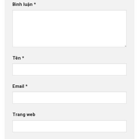
Bình luận
*
Tên
*
Email
*
Trang web