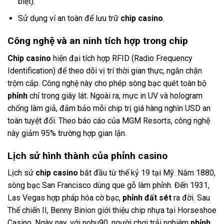
biệt).
Sử dụng ví an toàn để lưu trữ
chip casino
.
Công nghệ và an ninh tích hợp trong chip
Chip casino
hiện đại tích hợp RFID (Radio Frequency
Identification) để theo dõi vị trí thời gian thực, ngăn chặn
trộm cắp. Công nghệ này cho phép sòng bạc quét toàn bộ
phỉnh
chỉ trong giây lát. Ngoài ra, mực in UV và hologram
chống làm giả, đảm bảo mỗi chip trị giá hàng nghìn USD an
toàn tuyệt đối. Theo báo cáo của MGM Resorts, công nghệ
này giảm 95% trường hợp gian lận.
Lịch sử hình thành của phỉnh casino
Lịch sử
chip casino
bắt đầu từ thế kỷ 19 tại Mỹ. Năm 1880,
sòng bạc San Francisco dùng que gỗ làm phỉnh. Đến 1931,
Las Vegas hợp pháp hóa cờ bạc,
phỉnh đất sét
ra đời. Sau
Thế chiến II, Benny Binion giới thiệu chip nhựa tại Horseshoe
Casino. Ngày nay, với
nohu90
, người chơi trải nghiệm
phỉnh