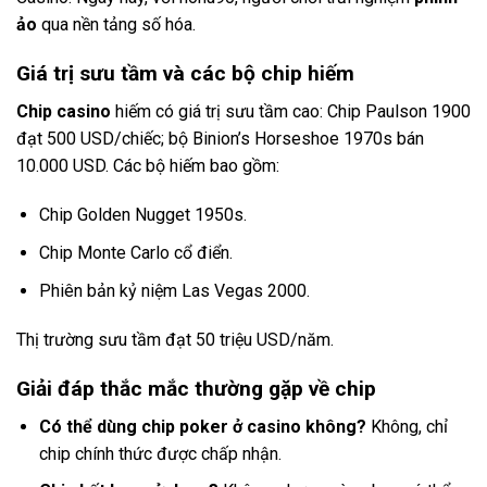
ảo
qua nền tảng số hóa.
Giá trị sưu tầm và các bộ chip hiếm
Chip casino
hiếm có giá trị sưu tầm cao: Chip Paulson 1900
đạt 500 USD/chiếc; bộ Binion’s Horseshoe 1970s bán
10.000 USD. Các bộ hiếm bao gồm:
Chip Golden Nugget 1950s.
Chip Monte Carlo cổ điển.
Phiên bản kỷ niệm Las Vegas 2000.
Thị trường sưu tầm đạt 50 triệu USD/năm.
Giải đáp thắc mắc thường gặp về chip
Có thể dùng chip poker ở casino không?
Không, chỉ
chip chính thức được chấp nhận.