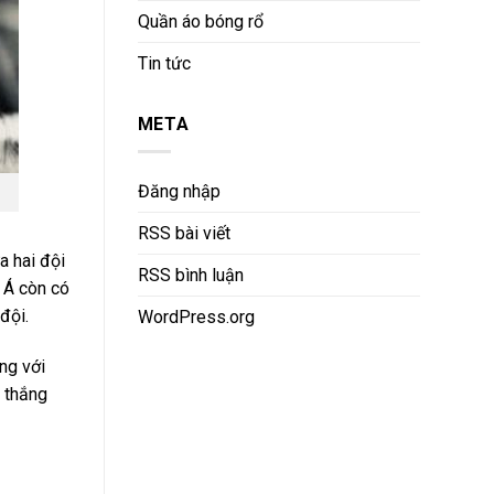
Quần áo bóng rổ
Tin tức
META
Đăng nhập
RSS bài viết
a hai đội
RSS bình luận
 Á còn có
đội.
WordPress.org
ng với
ả thắng