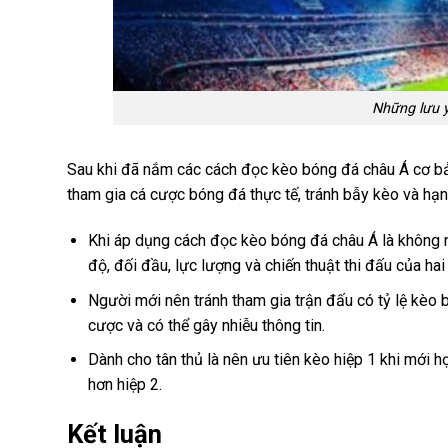
Những lưu 
Sau khi đã nắm các cách đọc kèo bóng đá châu Á cơ bản
tham gia cá cược bóng đá thực tế, tránh bẫy kèo và hạn 
Khi áp dụng cách đọc kèo bóng đá châu Á là không n
độ, đối đầu, lực lượng và chiến thuật thi đấu của hai
Người mới nên tránh tham gia trận đấu có tỷ lệ kèo 
cược và có thể gây nhiễu thông tin.
Dành cho tân thủ là nên ưu tiên kèo hiệp 1 khi mới 
hơn hiệp 2.
Kết luận