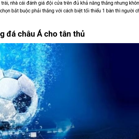
a trái, nhà cái đánh giá đội cửa trên đủ khả năng thắng nhưng khô
 chọn bắt buộc phải thắng với cách biệt tối thiểu 1 bàn thì người c
g đá châu Á cho tân thủ