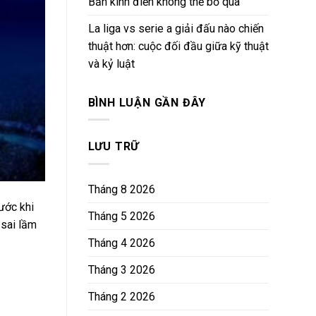
Bản kinh điển không thể bỏ qua
La liga vs serie a giải đấu nào chiến
thuật hơn: cuộc đối đầu giữa kỹ thuật
và kỷ luật
BÌNH LUẬN GẦN ĐÂY
LƯU TRỮ
Tháng 8 2026
ước khi
Tháng 5 2026
 sai lầm
Tháng 4 2026
Tháng 3 2026
Tháng 2 2026