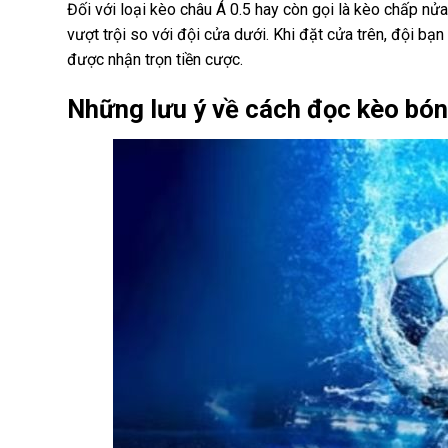
Đối với loại kèo châu Á 0.5 hay còn gọi là kèo chấp nử
vượt trội so với đội cửa dưới. Khi đặt cửa trên, đội bạn
được nhận trọn tiền cược.
Những lưu ý về cách đọc kèo bón