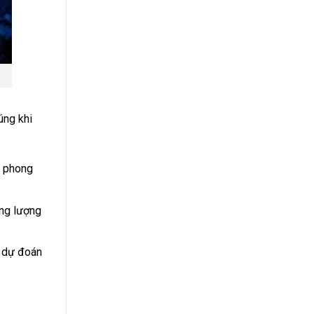
úng khi
t phong
ằng lượng
ễ dự đoán