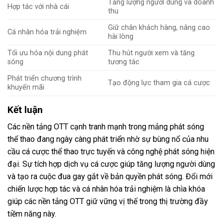
Tăng lượng người dùng và doanh
Hợp tác với nhà cái
thu
Giữ chân khách hàng, nâng cao
Cá nhân hóa trải nghiệm
hài lòng
Tối ưu hóa nội dung phát
Thu hút người xem và tăng
sóng
tương tác
Phát triển chương trình
Tạo động lực tham gia cá cược
khuyến mãi
Kết luận
Các nền tảng OTT cạnh tranh mạnh trong mảng phát sóng
thể thao đang ngày càng phát triển nhờ sự bùng nổ của nhu
cầu cá cược thể thao trực tuyến và công nghệ phát sóng hiện
đại. Sự tích hợp dịch vụ cá cược giúp tăng lượng người dùng
và tạo ra cuộc đua gay gắt về bản quyền phát sóng. Đổi mới
chiến lược hợp tác và cá nhân hóa trải nghiệm là chìa khóa
giúp các nền tảng OTT giữ vững vị thế trong thị trường đầy
tiềm năng này.