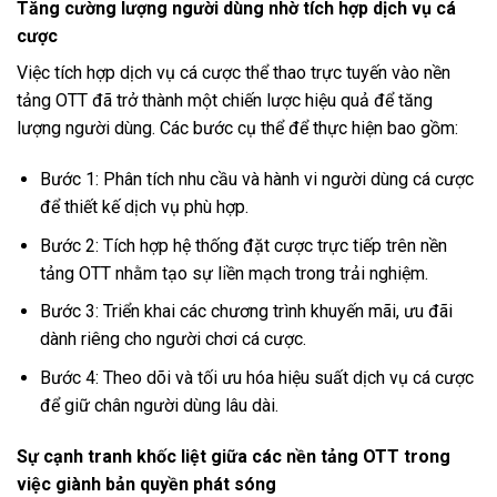
Tăng cường lượng người dùng nhờ tích hợp dịch vụ cá
cược
Việc tích hợp dịch vụ cá cược thể thao trực tuyến vào nền
tảng OTT đã trở thành một chiến lược hiệu quả để tăng
lượng người dùng. Các bước cụ thể để thực hiện bao gồm:
Bước 1: Phân tích nhu cầu và hành vi người dùng cá cược
để thiết kế dịch vụ phù hợp.
Bước 2: Tích hợp hệ thống đặt cược trực tiếp trên nền
tảng OTT nhằm tạo sự liền mạch trong trải nghiệm.
Bước 3: Triển khai các chương trình khuyến mãi, ưu đãi
dành riêng cho người chơi cá cược.
Bước 4: Theo dõi và tối ưu hóa hiệu suất dịch vụ cá cược
để giữ chân người dùng lâu dài.
Sự cạnh tranh khốc liệt giữa các nền tảng OTT trong
việc giành bản quyền phát sóng