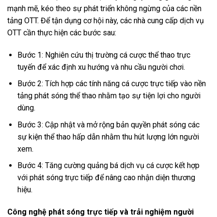
mạnh mẽ, kéo theo sự phát triển không ngừng của các nền
tảng OTT. Để tận dụng cơ hội này, các nhà cung cấp dịch vụ
OTT cần thực hiện các bước sau:
Bước 1: Nghiên cứu thị trường cá cược thể thao trực
tuyến để xác định xu hướng và nhu cầu người chơi.
Bước 2: Tích hợp các tính năng cá cược trực tiếp vào nền
tảng phát sóng thể thao nhằm tạo sự tiện lợi cho người
dùng.
Bước 3: Cập nhật và mở rộng bản quyền phát sóng các
sự kiện thể thao hấp dẫn nhằm thu hút lượng lớn người
xem.
Bước 4: Tăng cường quảng bá dịch vụ cá cược kết hợp
với phát sóng trực tiếp để nâng cao nhận diện thương
hiệu.
Công nghệ phát sóng trực tiếp và trải nghiệm người