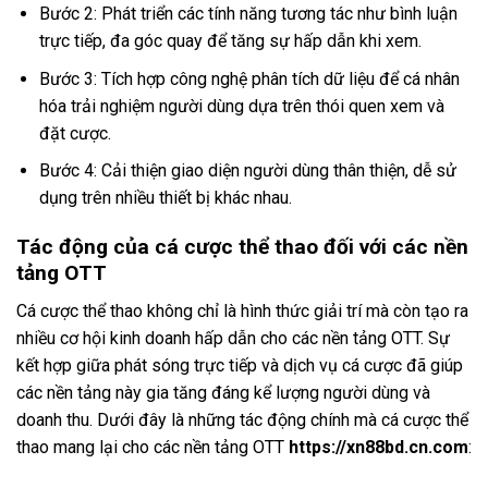
Bước 2: Phát triển các tính năng tương tác như bình luận
trực tiếp, đa góc quay để tăng sự hấp dẫn khi xem.
Bước 3: Tích hợp công nghệ phân tích dữ liệu để cá nhân
hóa trải nghiệm người dùng dựa trên thói quen xem và
đặt cược.
Bước 4: Cải thiện giao diện người dùng thân thiện, dễ sử
dụng trên nhiều thiết bị khác nhau.
Tác động của cá cược thể thao đối với các nền
tảng OTT
Cá cược thể thao không chỉ là hình thức giải trí mà còn tạo ra
nhiều cơ hội kinh doanh hấp dẫn cho các nền tảng OTT. Sự
kết hợp giữa phát sóng trực tiếp và dịch vụ cá cược đã giúp
các nền tảng này gia tăng đáng kể lượng người dùng và
doanh thu. Dưới đây là những tác động chính mà cá cược thể
thao mang lại cho các nền tảng OTT
https://xn88bd.cn.com
: