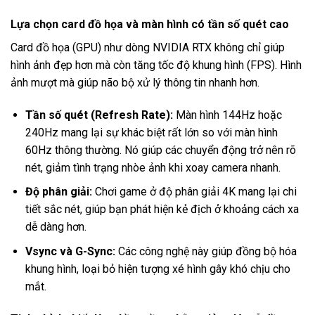
Lựa chọn card đồ họa và màn hình có tần số quét cao
Card đồ họa (GPU) như dòng NVIDIA RTX không chỉ giúp
hình ảnh đẹp hơn mà còn tăng tốc độ khung hình (FPS). Hình
ảnh mượt mà giúp não bộ xử lý thông tin nhanh hơn.
Tần số quét (Refresh Rate):
Màn hình 144Hz hoặc
240Hz mang lại sự khác biệt rất lớn so với màn hình
60Hz thông thường. Nó giúp các chuyển động trở nên rõ
nét, giảm tình trạng nhòe ảnh khi xoay camera nhanh.
Độ phân giải:
Chơi game ở độ phân giải 4K mang lại chi
tiết sắc nét, giúp bạn phát hiện kẻ địch ở khoảng cách xa
dễ dàng hơn.
Vsync và G-Sync:
Các công nghệ này giúp đồng bộ hóa
khung hình, loại bỏ hiện tượng xé hình gây khó chịu cho
mắt.