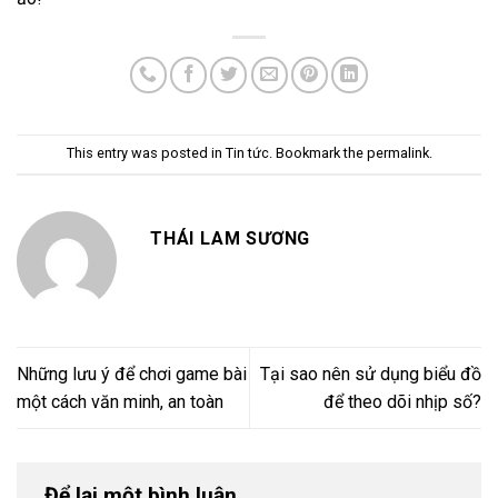
This entry was posted in
Tin tức
. Bookmark the
permalink
.
THÁI LAM SƯƠNG
Những lưu ý để chơi game bài
Tại sao nên sử dụng biểu đồ
một cách văn minh, an toàn
để theo dõi nhịp số?
Để lại một bình luận