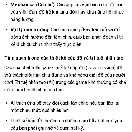
Mechanics (Cơ chế):
Các quy tắc vận hành như độ rơi
của viên đạn, độ trễ khi tung đòn hay khả năng hồi phục
năng lượng.
Vật lý môi trường:
Cách ánh sáng (Ray tracing) và đổ
bóng ảnh hưởng đến tầm nhìn, giúp bạn phán đoán vị trí
kẻ địch dù chưa nhìn thấy trực diện.
Tầm quan trọng của thiết kế cấp độ và trí tuệ nhân tạo
Các nhà phát triển game thiết kế cấp độ (Level design) để
thử thách giới hạn chịu đựng và khả năng giải đố của người
chơi. Trí tuệ nhân tạo (AI) trong các game khó thường có khả
năng học hỏi lối chơi của bạn.
AI thích ứng sẽ thay đổi cách tấn công nếu bạn lặp lại
một chiêu thức quá nhiều lần.
Thiết kế bản đồ thường có những cạm bẫy bất ngờ yêu
cầu bạn phải ghi nhớ và quan sát kỹ.