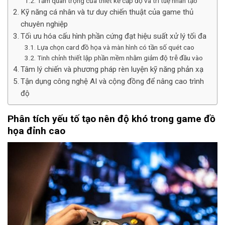
Tầm quan trọng của thiết kế cấp độ và trí tuệ nhân tạo
Kỹ năng cá nhân và tư duy chiến thuật của game thủ
chuyên nghiệp
Tối ưu hóa cấu hình phần cứng đạt hiệu suất xử lý tối đa
Lựa chọn card đồ họa và màn hình có tần số quét cao
Tinh chỉnh thiết lập phần mềm nhằm giảm độ trễ đầu vào
Tâm lý chiến và phương pháp rèn luyện kỹ năng phản xạ
Tận dụng công nghệ AI và cộng đồng để nâng cao trình
độ
Phân tích yếu tố tạo nên độ khó trong game đồ
họa đỉnh cao