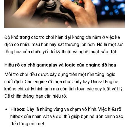
Độ khó trong các trò chơi hiện đại không chỉ nằm ở việc kẻ
địch có nhiều máu hơn hay sát thương lớn hơn. Nó là một sự
tổng hòa của nhiều yếu tố kỹ thuật và nghệ thuật sắp đặt.
Hiểu rõ cơ chế gameplay và logic của engine đồ họa
Mỗi trò chơi đều được xây dựng trên một nền tảng logic
nhất định. Các engine đồ họa như Unity hay Unreal Engine
không chỉ xử lý hình ảnh mà còn tính toán các quy luật vật lý.
Để chiến thắng, bạn cần hiểu rõ:
Hitbox:
Đây là những vùng va chạm vô hình. Việc hiểu rõ
hitbox của nhân vật và đối thủ giúp bạn né đòn chính xác
đến từng milimet.