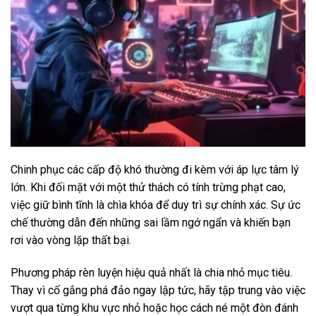
Chinh phục các cấp độ khó thường đi kèm với áp lực tâm lý
lớn. Khi đối mặt với một thử thách có tính trừng phạt cao,
việc giữ bình tĩnh là chìa khóa để duy trì sự chính xác. Sự ức
chế thường dẫn đến những sai lầm ngớ ngẩn và khiến bạn
rơi vào vòng lặp thất bại.
Phương pháp rèn luyện hiệu quả nhất là chia nhỏ mục tiêu.
Thay vì cố gắng phá đảo ngay lập tức, hãy tập trung vào việc
vượt qua từng khu vực nhỏ hoặc học cách né một đòn đánh