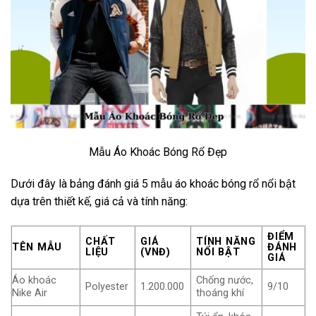
Mẫu Áo Khoác Bóng Rổ Đẹp
Dưới đây là bảng đánh giá 5 mẫu áo khoác bóng rổ nổi bật
dựa trên thiết kế, giá cả và tính năng:
ĐIỂM
CHẤT
GIÁ
TÍNH NĂNG
TÊN MẪU
ĐÁNH
LIỆU
(VNĐ)
NỔI BẬT
GIÁ
Áo khoác
Chống nước,
Polyester
1.200.000
9/10
Nike Air
thoáng khí