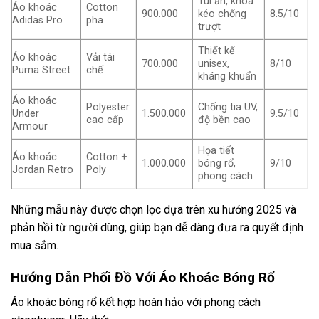
Túi ẩn, khóa
Áo khoác
Cotton
900.000
kéo chống
8.5/10
Adidas Pro
pha
trượt
Thiết kế
Áo khoác
Vải tái
700.000
unisex,
8/10
Puma Street
chế
kháng khuẩn
Áo khoác
Polyester
Chống tia UV,
Under
1.500.000
9.5/10
cao cấp
độ bền cao
Armour
Họa tiết
Áo khoác
Cotton +
1.000.000
bóng rổ,
9/10
Jordan Retro
Poly
phong cách
Những mẫu này được chọn lọc dựa trên xu hướng 2025 và
phản hồi từ người dùng, giúp bạn dễ dàng đưa ra quyết định
mua sắm.
Hướng Dẫn Phối Đồ Với Áo Khoác Bóng Rổ
Áo khoác bóng rổ kết hợp hoàn hảo với phong cách