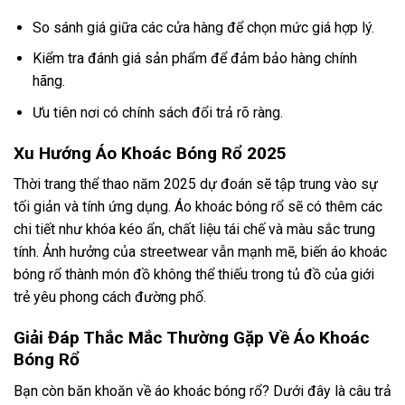
So sánh giá giữa các cửa hàng để chọn mức giá hợp lý.
Kiểm tra đánh giá sản phẩm để đảm bảo hàng chính
hãng.
Ưu tiên nơi có chính sách đổi trả rõ ràng.
Xu Hướng Áo Khoác Bóng Rổ 2025
Thời trang thể thao năm 2025 dự đoán sẽ tập trung vào sự
tối giản và tính ứng dụng. Áo khoác bóng rổ sẽ có thêm các
chi tiết như khóa kéo ẩn, chất liệu tái chế và màu sắc trung
tính. Ảnh hưởng của streetwear vẫn mạnh mẽ, biến áo khoác
bóng rổ thành món đồ không thể thiếu trong tủ đồ của giới
trẻ yêu phong cách đường phố.
Giải Đáp Thắc Mắc Thường Gặp Về Áo Khoác
Bóng Rổ
Bạn còn băn khoăn về áo khoác bóng rổ? Dưới đây là câu trả