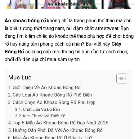
Áo khoác bóng rổ
không chỉ là trang phục thể thao mà còn
là biểu tượng thời trang nam, nữ đậm chất streetwear. Bạn
đang tìm kiếm chiếc áo khoác thể thao phù hợp để chơi bóng
rổ hay nâng tầm phong cách cá nhân? Bài viết này
Giày
Bóng Rổ
sẽ cung cấp mọi thông tin bạn cần từ cách chọn,
phối đồ đến địa chỉ mua sắm uy tín.
Mục Lục
Giới Thiệu Về Áo Khoác Bóng Rổ
Các Loại Áo Khoác Bóng Rổ Phổ Biến
Cách Chọn Áo Khoác Bóng Rổ Phù Hợp
Chất Liệu Và Độ Bền
Kích Thước Và Thiết Kế
Top 5 Mẫu Áo Khoác Bóng Rổ Đẹp Nhất 2025
Hướng Dẫn Phối Đồ Với Áo Khoác Bóng Rổ
Mua Áo Khoác Bóng Rổ Ở Đâu Uy Tín?