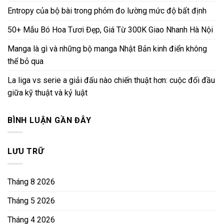
Entropy của bộ bài trong phỏm đo lường mức độ bất định
50+ Mẫu Bó Hoa Tươi Đẹp, Giá Từ 300K Giao Nhanh Hà Nội
Manga là gì và những bộ manga Nhật Bản kinh điển không
thể bỏ qua
La liga vs serie a giải đấu nào chiến thuật hơn: cuộc đối đầu
giữa kỹ thuật và kỷ luật
BÌNH LUẬN GẦN ĐÂY
LƯU TRỮ
Tháng 8 2026
Tháng 5 2026
Tháng 4 2026