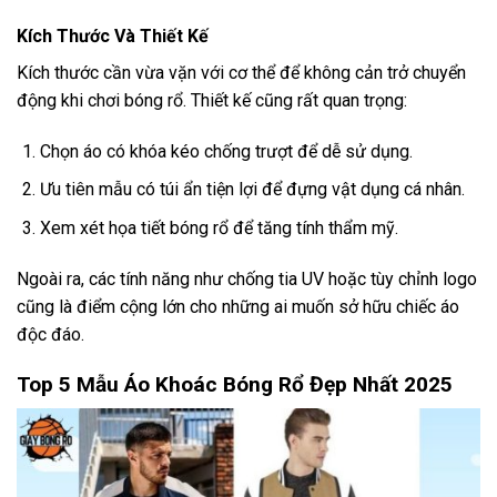
Kích Thước Và Thiết Kế
Kích thước cần vừa vặn với cơ thể để không cản trở chuyển
động khi chơi bóng rổ. Thiết kế cũng rất quan trọng:
Chọn áo có khóa kéo chống trượt để dễ sử dụng.
Ưu tiên mẫu có túi ẩn tiện lợi để đựng vật dụng cá nhân.
Xem xét họa tiết bóng rổ để tăng tính thẩm mỹ.
Ngoài ra, các tính năng như chống tia UV hoặc tùy chỉnh logo
cũng là điểm cộng lớn cho những ai muốn sở hữu chiếc áo
độc đáo.
Top 5 Mẫu Áo Khoác Bóng Rổ Đẹp Nhất 2025