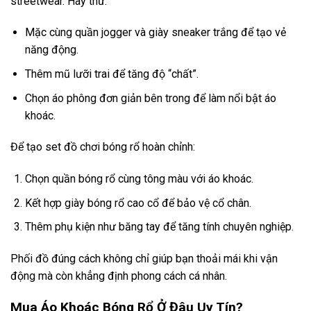
streetwear. Hãy thử:
Mặc cùng quần jogger và giày sneaker trắng để tạo vẻ
năng động.
Thêm mũ lưỡi trai để tăng độ “chất”.
Chọn áo phông đơn giản bên trong để làm nổi bật áo
khoác.
Để tạo set đồ chơi bóng rổ hoàn chỉnh:
Chọn quần bóng rổ cùng tông màu với áo khoác.
Kết hợp giày bóng rổ cao cổ để bảo vệ cổ chân.
Thêm phụ kiện như băng tay để tăng tính chuyên nghiệp.
Phối đồ đúng cách không chỉ giúp bạn thoải mái khi vận
động mà còn khẳng định phong cách cá nhân.
Mua Áo Khoác Bóng Rổ Ở Đâu Uy Tín?